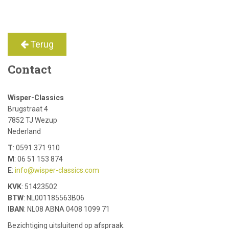
Terug
Contact
Wisper-Classics
Brugstraat 4
7852 TJ Wezup
Nederland
T
: 0591 371 910
M
: 06 51 153 874
E
:
info@wisper-classics.com
KVK
: 51423502
BTW
: NL001185563B06
IBAN
: NL08 ABNA 0408 1099 71
Bezichtiging uitsluitend op afspraak.