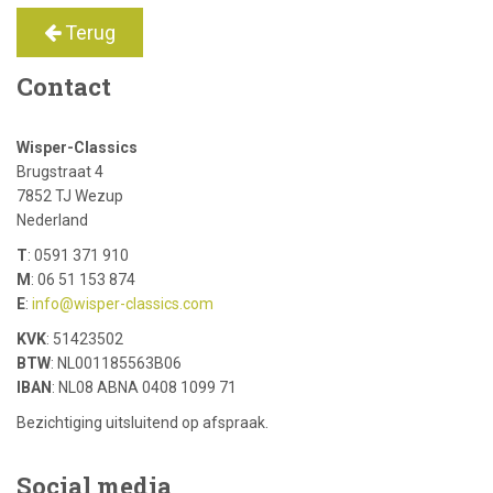
Terug
Contact
Wisper-Classics
Brugstraat 4
7852 TJ Wezup
Nederland
T
: 0591 371 910
M
: 06 51 153 874
E
:
info@wisper-classics.com
KVK
: 51423502
BTW
: NL001185563B06
IBAN
: NL08 ABNA 0408 1099 71
Bezichtiging uitsluitend op afspraak.
Social media