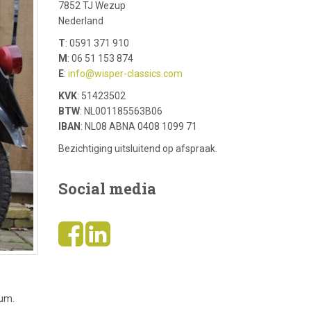
7852 TJ Wezup
Nederland
T
: 0591 371 910
M
: 06 51 153 874
E
:
info@wisper-classics.com
KVK
: 51423502
BTW
: NL001185563B06
IBAN
: NL08 ABNA 0408 1099 71
Bezichtiging uitsluitend op afspraak.
Social media
ium.