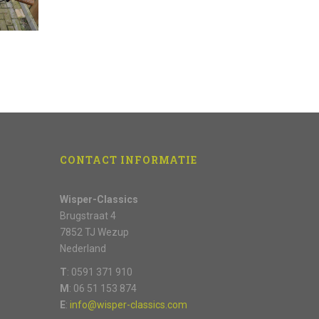
CONTACT INFORMATIE
Wisper-Classics
Brugstraat 4
7852 TJ Wezup
Nederland
T
: 0591 371 910
M
: 06 51 153 874
E
:
info@wisper-classics.com