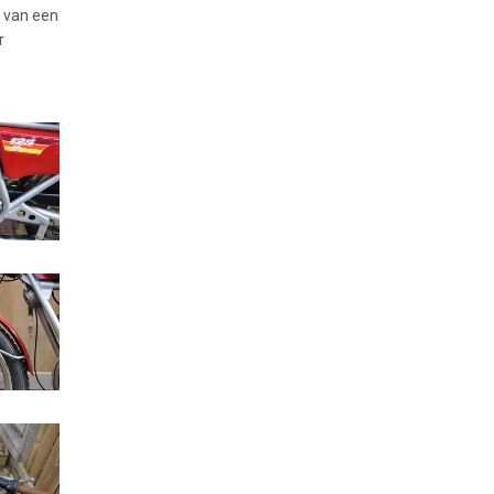
 van een
r