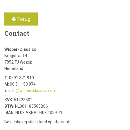
Terug
Contact
Wisper-Classics
Brugstraat 4
7852 TJ Wezup
Nederland
T
: 0591 371 910
M
: 06 51 153 874
E
:
info@wisper-classics.com
KVK
: 51423502
BTW
: NL001185563B06
IBAN
: NL08 ABNA 0408 1099 71
Bezichtiging uitsluitend op afspraak.