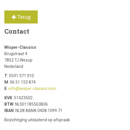
Terug
Contact
Wisper-Classics
Brugstraat 4
7852 TJ Wezup
Nederland
T
: 0591 371 910
M
: 06 51 153 874
E
:
info@wisper-classics.com
KVK
: 51423502
BTW
: NL001185563B06
IBAN
: NL08 ABNA 0408 1099 71
Bezichtiging uitsluitend op afspraak.