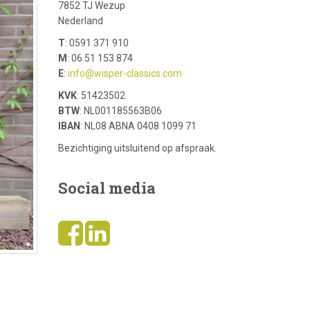
7852 TJ Wezup
Nederland
T
: 0591 371 910
M
: 06 51 153 874
E
:
info@wisper-classics.com
KVK
: 51423502
BTW
: NL001185563B06
IBAN
: NL08 ABNA 0408 1099 71
Bezichtiging uitsluitend op afspraak.
Social media