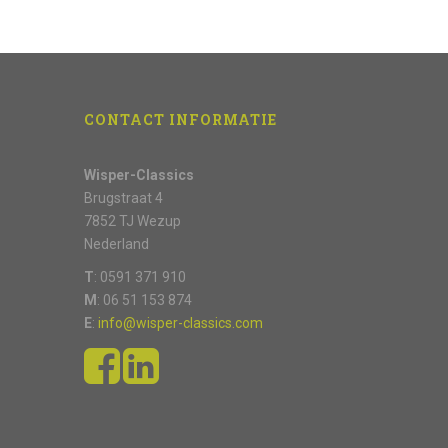
CONTACT INFORMATIE
Wisper-Classics
Brugstraat 4
7852 TJ Wezup
Nederland
T
: 0591 371 910
M
: 06 51 153 874
E
:
info@wisper-classics.com