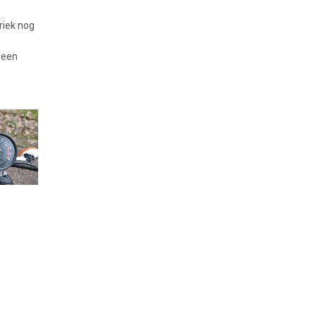
riek nog
 een