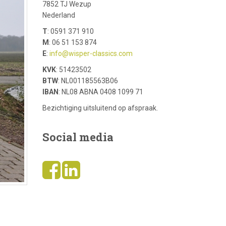
7852 TJ Wezup
Nederland
T
: 0591 371 910
M
: 06 51 153 874
E
:
info@wisper-classics.com
KVK
: 51423502
BTW
: NL001185563B06
IBAN
: NL08 ABNA 0408 1099 71
Bezichtiging uitsluitend op afspraak.
Social media