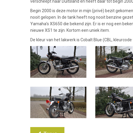
verscheept naar Duitsland en heeft daar tot begin 2000
Begin 2000 is deze motor in mijn (privé) bezit gekome
nooit gelopen. In de tank heeft nog nooit benzine geze
Yamaha’s XS650 die bekend zijn. Er is er nog een beken
nieuwe XS1 te zijn. Kortom een uniek item.
De kleur van het lakwerk is Cobalt Blue (CBL, kleurcod