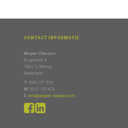
CONTACT INFORMATIE
Wisper-Classics
Brugstraat 4
7852 TJ Wezup
Nederland
T
: 0591 371 910
M
: 06 51 153 874
E
:
info@wisper-classics.com