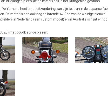
 als blikvanger in een kleine motorzaak in het Ruhrgebied gestaan.
n. De Yamaha heeft met uitzondering van zijn testrun in de Japanse fab
ten. De motor is dan ook nog splinternieuw. Een van de weinige nieuwe
d elders in Nederland (een custom model) en in Australië schijnt er nog
e 002E) met goudkleurige biezen.