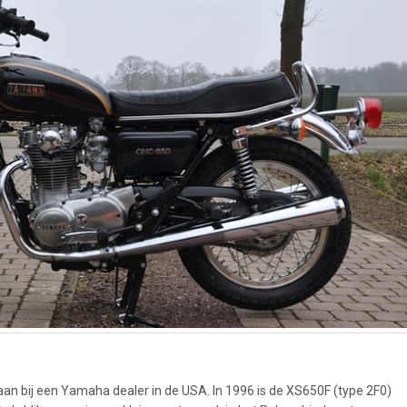
an bij een Yamaha dealer in de USA. In 1996 is de XS650F (type 2F0)