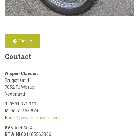
Terug
Contact
Wisper-Classics
Brugstraat 4
7852 TJ Wezup
Nederland
T
: 0591 371 910
M
: 06 51 153 874
E
:
info@wisper-classics.com
KVK
: 51423502
BTW
: NL001185563B06